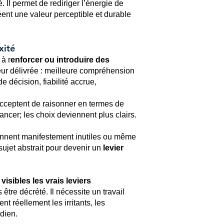
é. Il permet de rediriger l’énergie de
réent une valeur perceptible et durable
xité
à r
enforcer ou introduire des
eur délivrée : meilleure compréhension
de décision, fiabilité accrue,
cceptent de raisonner en termes de
 lancer; les choix deviennent plus clairs.
ennent manifestement inutiles ou même
sujet abstrait pour devenir un
levier
 visibles les vrais leviers
être décrété. Il nécessite un travail
nt réellement les irritants, les
dien.