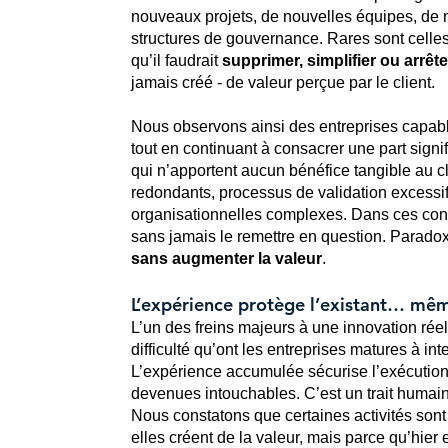
nouveaux projets, de nouvelles équipes, de
structures de gouvernance. Rares sont cell
qu’il faudrait
supprimer, simplifier ou arrête
jamais créé - de valeur perçue par le client.
Nous observons ainsi des entreprises capable
tout en continuant à consacrer une part signif
qui n’apportent aucun bénéfice tangible au cli
redondants, processus de validation excessifs
organisationnelles complexes. Dans ces condit
sans jamais le remettre en question. Parado
sans augmenter la valeur
.
L’expérience protège l’existant… même 
L’un des freins majeurs à une innovation rée
difficulté qu’ont les entreprises matures à int
L’expérience accumulée sécurise l’exécution,
devenues intouchables. C’est un trait humai
Nous constatons que certaines activités son
elles créent de la valeur, mais parce qu’hier 