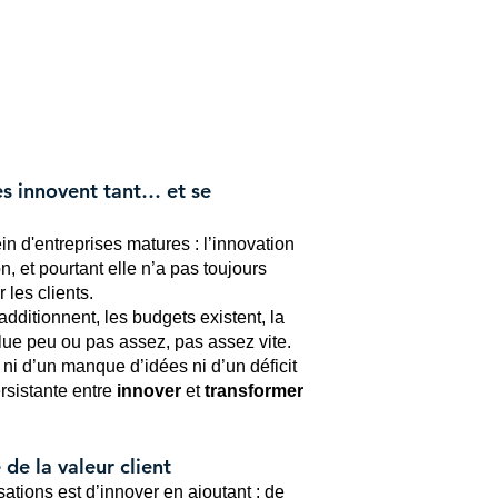
Connexi
es
Perspectives
À propos
Contact
es innovent tant… et se
 d'entreprises matures : l’innovation
n, et pourtant elle n’a pas toujours
 les clients.
s’additionnent, les budgets existent, la
volue peu ou pas assez, pas assez vite.
ni d’un manque d’idées ni d’un déficit
rsistante entre
innover
et
transformer
de la valeur client
ations est d’innover en ajoutant : de