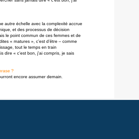
rcher sans jamais dire « c’est bon, j'ai
 autre échelle avec la complexité accrue
mique, et des processus de décision
ais le point commun de ces femmes et de
dites « matures », c’est d’être – comme
issage, tout le temps en train
dire « c’est bon, j'ai compris, je sais
hrase ?
 pourront encore assumer demain.