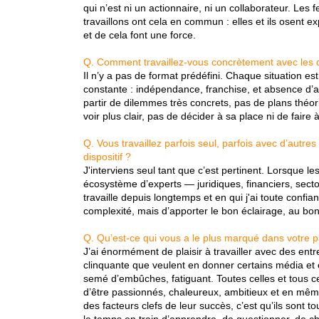
qui n’est ni un actionnaire, ni un collaborateur. L
travaillons ont cela en commun : elles et ils osent ex
et de cela font une force.
Q. Comment travaillez-vous concrètement avec les d
Il n’y a pas de format prédéfini. Chaque situation est
constante : indépendance, franchise, et absence d’a
partir de dilemmes très concrets, pas de plans théori
voir plus clair, pas de décider à sa place ni de faire 
Q. Vous travaillez parfois seul, parfois avec d’aut
dispositif ?
J'interviens seul tant que c’est pertinent. Lorsque le
écosystème d’experts — juridiques, financiers, secto
travaille depuis longtemps et en qui j'ai toute confian
complexité, mais d’apporter le bon éclairage, au bo
Q. Qu’est-ce qui vous a le plus marqué dans votre p
J’ai énormément de plaisir à travailler avec des entr
clinquante que veulent en donner certains média et 
semé d’embûches, fatiguant. Toutes celles et tous c
d’être passionnés, chaleureux, ambitieux et en même
des facteurs clefs de leur succès, c’est qu’ils sont 