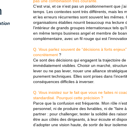
pas une combinaison très courante.
C’est vrai, et ce n’est pas un positionnement que j’a
n
temps. Les contextes sont très différents, mais les
et les erreurs récurrentes sont souvent les mêmes. C
organisations établies nourrit beaucoup ma lecture d
tion
l'intérieur de grands groupes internationaux tels qu’
en même temps business angel et membre de boar
complémentaire, avec un fil rouge qui est l’innovatio
Q. Vous parlez souvent de “décisions à forts enjeux
concrètement
?
Ce sont des décisions qui engagent la trajectoire de 
immédiatement visibles. Choisir un marché, structur
lever ou ne pas lever, nouer une alliance stratégiqu
purement techniques. Elles sont prises dans l’incerti
conséquences difficiles à inverser.
Q. Vous insistez sur le fait que vous ne faites ni coa
standardisé. Pourquoi cette précision ?
Parce que la confusion est fréquente. Mon rôle n’es
personnel, ni de produire des livrables, ni de “faire 
partner : pour challenger, tester la solidité des raiso
être aux côtés des dirigeants, à leur écoute et dispon
d’adopter une vision haute, de sortir de leur isoleme