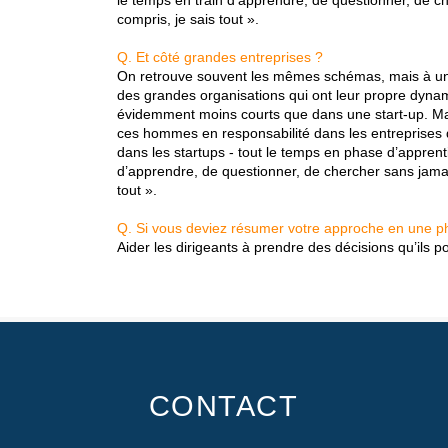
le temps en train d’apprendre, de questionner, de che
compris, je sais tout ».
Q. Et côté grandes entreprises ?
On retrouve souvent les mêmes schémas, mais à une
des grandes organisations qui ont leur propre dyna
évidemment moins courts que dans une start-up. M
ces hommes en responsabilité dans les entreprises 
dans les startups - tout le temps en phase d’apprent
d’apprendre, de questionner, de chercher sans jamais 
tout ».
Q. Si vous deviez résumer votre approche en une p
Aider les dirigeants à prendre des décisions qu’ils
CONTACT