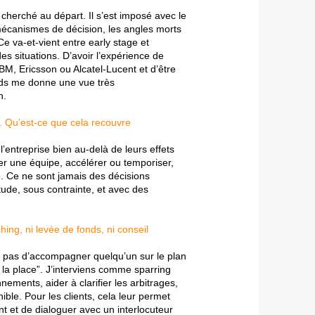
i cherché au départ. Il s’est imposé avec le
 mécanismes de décision, les angles morts
e va-et-vient entre early stage et
es situations. D’avoir l’expérience de
IBM, Ericsson ou Alcatel-Lucent et d’être
ds me donne une vue très
n.
”. Qu’est-ce que cela recouvre
l’entreprise bien au-delà de leurs effets
er une équipe, accélérer ou temporiser,
e. Ce ne sont jamais des décisions
tude, sous contrainte, et avec des
ching, ni levée de fonds, ni conseil
t pas d’accompagner quelqu’un sur le plan
à la place”. J’interviens comme sparring
nnements, aider à clarifier les arbitrages,
ible. Pour les clients, cela leur permet
nt et de dialoguer avec un interlocuteur