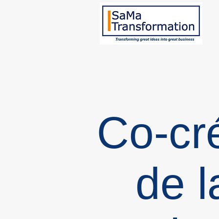
Co-cr
de l