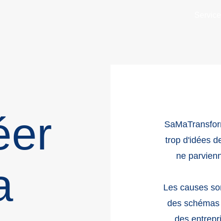
Servic
éer
SaMaTransforma
trop d'idées d
ne parvien
a
Les causes son
des schémas t
des entrepr