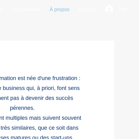
Connexi
es
Perspectives
À propos
Contact
tion est née d'une frustration :
e business qui, à priori, font sens
nent pas à devenir des succès
pérennes.
t multiples mais suivent souvent
rès similaires, que ce soit dans
ises matures ou des start-ups.